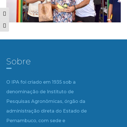
Alternar alto contraste
Alternar tamanho da fonte
Sobre
O IPA foi criado em 1935 sob a
denominação de Instituto de
Pesquisas Agronômicas, órgão da
administração direta do Estado de
Pernambuco, com sede e