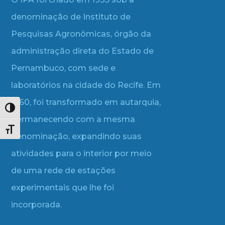
denominação de Instituto de
Pesquisas Agronômicas, órgão da
administração direta do Estado de
Pernambuco, com sede e
laboratórios na cidade do Recife. Em
1960, foi transformado em autarquia,
Alternar alto contraste
permanecendo com a mesma
Alternar tamanho da fonte
denominação, expandindo suas
atividades para o interior por meio
de uma rede de estações
experimentais que lhe foi
incorporada.