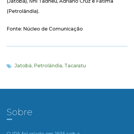
(Jatobá), Ivhi Tadheu, Adriano Cruz e Fatima
(Petrolândia).
Fonte: Núcleo de Comunicação
Jatobá
,
Petrolândia
,
Tacaratu
Sobre
O IPA foi criado em 1935 sob a