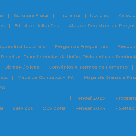
ia
Estrutura Física
Imprensa
Notícias
Aviso d
os
Editais e Licitações
Atas de Registros de Preços
ções Institucionais
Perguntas Frequentes
Respons
Receitas, Transferências da União, Dívida Ativa e Renúnc
Obras Públicas
Convênios e Termos de Fomento
nos
Mapa de Contratos – IPA
Mapa de Diárias e Pa
IPA
Feneaf 2025
Programa
al
Serviços
Ouvidoria
Feneaf 2024
» Sertão