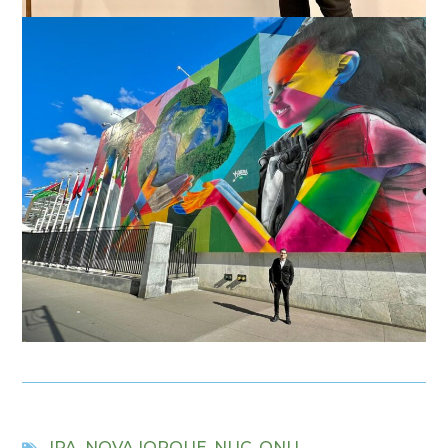
IPA
,
NOVA IORQUE
,
NUC
,
ONU