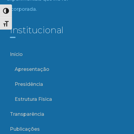
incorporada.
Alternar alto contraste
Alternar tamanho da fonte
Institucional
Início
Apresentação
Presidência
Estrutura Física
Transparência
Publicações