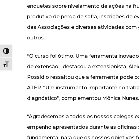
enquetes sobre nivelamento de ações na fr
produtivo de perda de safra, inscrições de 
das Associações e diversas atividades com 
outros.
Alternar alto contraste
“O curso foi ótimo. Uma ferramenta inovador
Alternar tamanho da fonte
de extensão”, destacou a extensionista, Alei
Possídio ressaltou que a ferramenta pode co
ATER. “Um instrumento importante no traba
diagnóstico”, complementou Mônica Nunes.
“Agradecemos a todos os nossos colegas ext
empenho apresentados durante as oficinas s
fundamental para que os nossos objetivos f