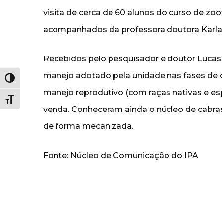
visita de cerca de 60 alunos do curso de z
acompanhados da professora doutora Karla
Recebidos pelo pesquisador e doutor Lucas
manejo adotado pela unidade nas fases de 
Alternar alto contraste
manejo reprodutivo (com raças nativas e espe
Alternar tamanho da fonte
venda. Conheceram ainda o núcleo de cabras
de forma mecanizada.
Fonte: Núcleo de Comunicação do IPA