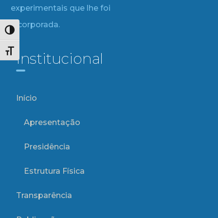
experimentais que lhe foi
incorporada.
Alternar alto contraste
Alternar tamanho da fonte
Institucional
Início
Apresentação
Presidência
Estrutura Física
Transparência