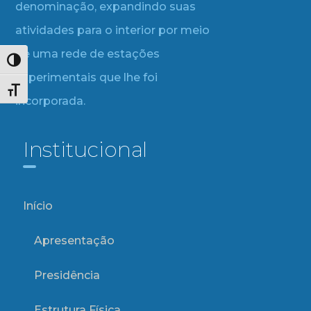
denominação, expandindo suas
atividades para o interior por meio
de uma rede de estações
Alternar alto contraste
experimentais que lhe foi
Alternar tamanho da fonte
incorporada.
Institucional
Início
Apresentação
Presidência
Estrutura Física