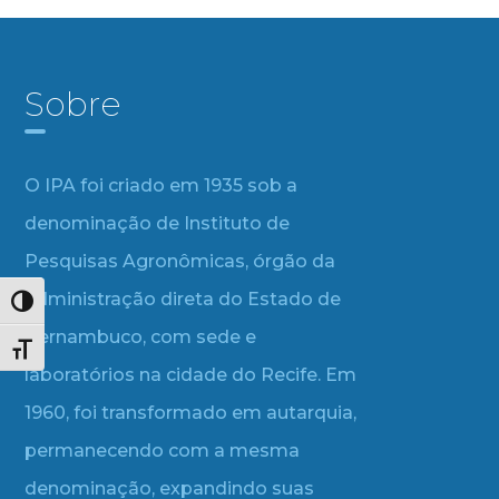
Sobre
O IPA foi criado em 1935 sob a
denominação de Instituto de
Pesquisas Agronômicas, órgão da
administração direta do Estado de
Alternar alto contraste
Pernambuco, com sede e
Alternar tamanho da fonte
laboratórios na cidade do Recife. Em
1960, foi transformado em autarquia,
permanecendo com a mesma
denominação, expandindo suas