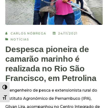
CARLOS NÓBREGA
24/11/2021
NOTÍCIAS
Despesca pioneira de
camarão marinho é
realizada no Rio São
Francisco, em Petrolina
Alternar alto contraste
O engenheiro de pesca e extensionista rural do
Alternar tamanho da fonte
Instituto Agronômico de Pernambuco (IPA),
Gilvan Lira, acompanhou no Centro Integrado de