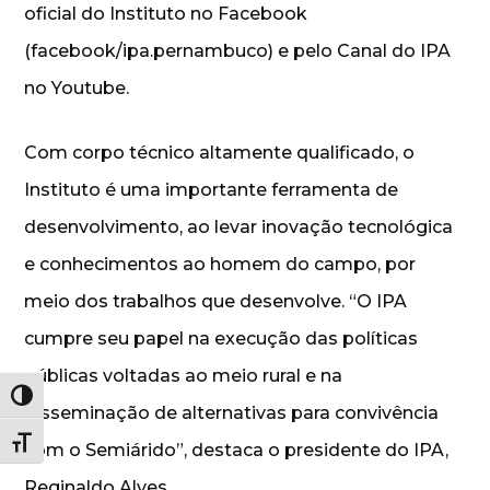
oficial do Instituto no Facebook
(facebook/ipa.pernambuco) e pelo Canal do IPA
no Youtube.
Com corpo técnico altamente qualificado, o
Instituto é uma importante ferramenta de
desenvolvimento, ao levar inovação tecnológica
e conhecimentos ao homem do campo, por
meio dos trabalhos que desenvolve. “O IPA
cumpre seu papel na execução das políticas
públicas voltadas ao meio rural e na
Alternar alto contraste
disseminação de alternativas para convivência
Alternar tamanho da fonte
com o Semiárido”, destaca o presidente do IPA,
Reginaldo Alves.