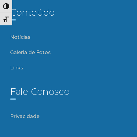
Alternar alto contraste
Conteúdo
Alternar tamanho da fonte
Notícias
Galeria de Fotos
Links
Fale Conosco
Privacidade