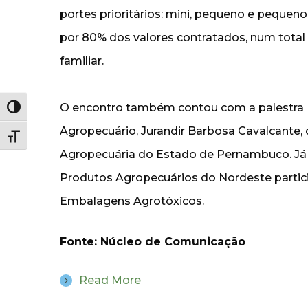
portes prioritários: mini, pequeno e pequen
por 80% dos valores contratados, num total 
familiar.
O encontro também contou com a palestra M
Alternar alto contraste
Agropecuário, Jurandir Barbosa Cavalcante, 
Alternar tamanho da fonte
Agropecuária do Estado de Pernambuco. Já
Produtos Agropecuários do Nordeste partici
Embalagens Agrotóxicos.
Fonte: Núcleo de Comunicação
Read More