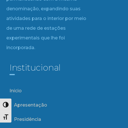
denominação, expandindo suas
atividades para o interior por meio
de uma rede de estações
experimentais que lhe foi
incorporada.
Institucional
Início
Apresentação
Alternar alto contraste
Alternar tamanho da fonte
Presidência